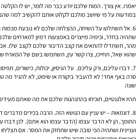
יאמרו. אין צורך. המוח שלכם יודע כבר מה לומר, יש לו הקלטה
במודעות על מי שיושב מולכם לקלוט אותם להקשיב למה שהם 
6. אל תשתלטו על השיחה, ההצלחה שלכם לא נובעת מכמות ה
שתהיה בחדר, וכימיה מייצרים באמצעות דמיון למארחים שלכ
מהר, תשתדלו להתאים את קצב הדיבור שלכם לקצב שלו. אם
שהוא שאל, תחייכו, צרו קשר עין, תשתמשו בשם של המארח
7. דברו עליכם, ורק עליכם. על הניסיון, יכולות, כישורים, תפי
סרה באף אחד! לא להעביר ביקורת או שיפוט, לא להגיד מה טוב
שונה
תהיו אלגנטיים, תוכיחו בהתנהגות שלכם את מה שאתם מעידי
8. דוגמאות –
יש עניין עם הנושא הזה. הרבה בכירים מדברים ד
התומך, הן לא הדבר עצמו (הדבר עצמו הוא אתם). לכן דברו ע
ועניינית ושתהיה הכי טובה שיש שתחזק את המסר. אם תצליחו
כאנשים אותנטיים ויהיה חיבור אליכם.