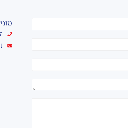
מזני
7
l