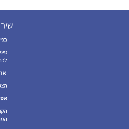
שירות המ
בניי
סיפו
לכם
ארג
הצגת
אסט
הקוב
המו