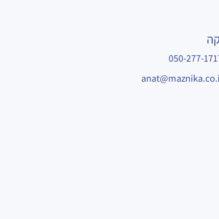
קה
050-277-171
anat@maznika.co.i